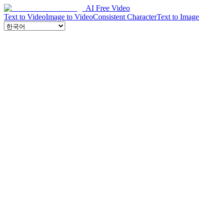
AI Free Video
Text to Video
Image to Video
Consistent Character
Text to Image