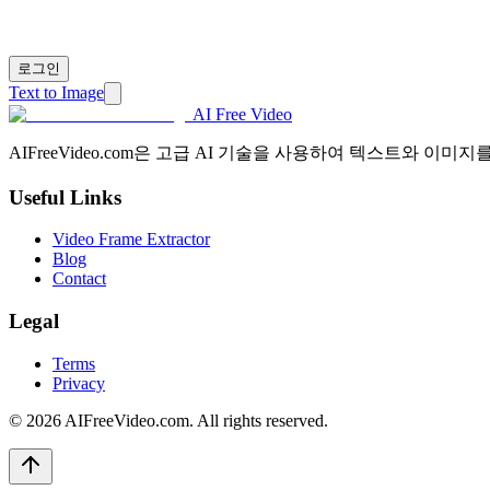
로그인
Text to Image
AI Free Video
AIFreeVideo.com은 고급 AI 기술을 사용하여 텍스트와 
Useful Links
Video Frame Extractor
Blog
Contact
Legal
Terms
Privacy
©
2026
AIFreeVideo.com. All rights reserved.